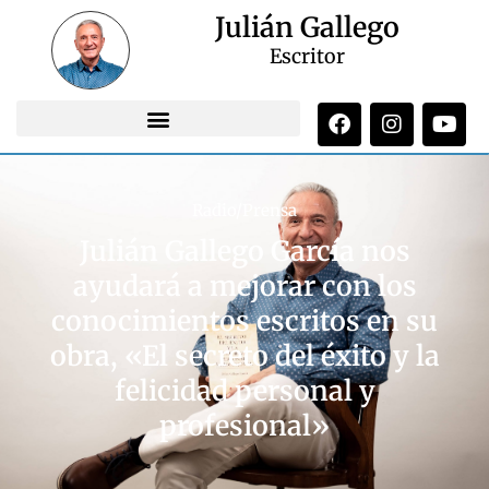
Julián Gallego
Escritor
Radio/Prensa
Julián Gallego García nos
ayudará a mejorar con los
conocimientos escritos en su
obra, «El secreto del éxito y la
felicidad personal y
profesional»