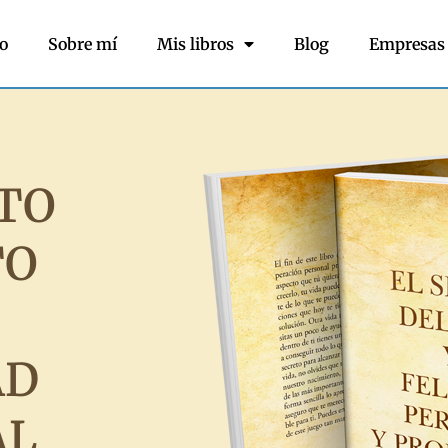
io
Sobre mí
Mis libros
Blog
Empresas
TO
TO
AD
AL