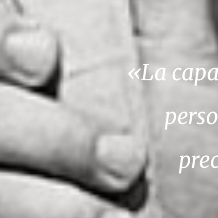
«La capa
perso
pre