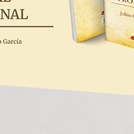
ONAL
o García