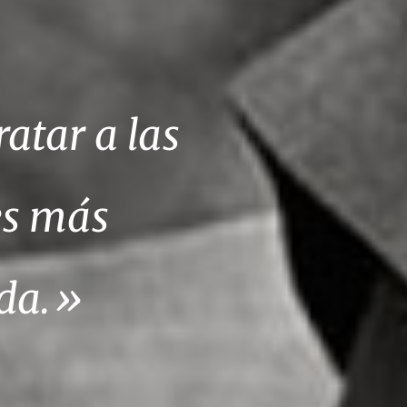
atar a las
es más
ida.»