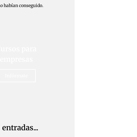
lo habían conseguido.
ursos para
empresas
Infórmate
entradas...