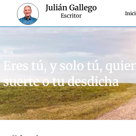
Julián Gallego
Inic
Escritor
Blog
Eres tú, y solo tú, qui
suerte o tu desdicha