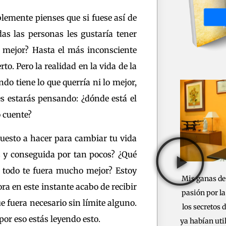
blemente pienses que si fuese así de
as las personas les gustaría tener
o mejor? Hasta el más inconsciente
erto. Pero la realidad en la vida de la
do tiene lo que querría ni lo mejor,
s estarás pensando: ¿dónde está el
o cuente?
puesto a hacer para cambiar tu vida
os y conseguida por tan pocos? ¿Qué
ue todo te fuera mucho mejor? Estoy
Mis ganas de
ra en este instante acabo de recibir
pasión por la
ue fuera necesario sin límite alguno.
los secretos
por eso estás leyendo esto.
ya habían util