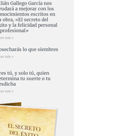
ulián Gallego García nos
yudará a mejorar con los
onocimientos escritos en
u obra, «El secreto del
xito y la felicidad personal
 profesional»
ber más »
osecharás lo que siembres
ber más »
res tú, y solo tú, quien
etermina tu suerte o tu
esdicha
ber más »