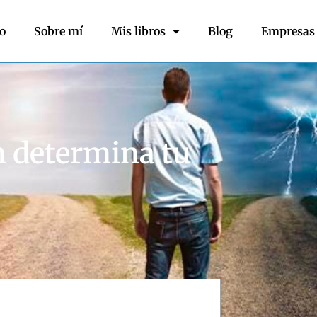
io
Sobre mí
Mis libros
Blog
Empresas
en determina tu