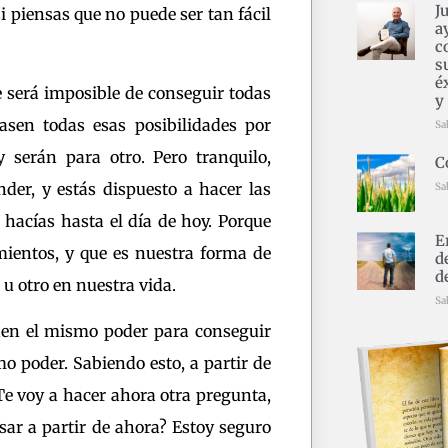
J
 piensas que no puede ser tan fácil
a
c
s
é
 será imposible de conseguir todas
y
asen todas esas posibilidades por
Sa
y serán para otro. Pero tranquilo,
C
nder, y estás dispuesto a hacer las
Sa
hacías hasta el día de hoy. Porque
E
mientos, y que es nuestra forma de
d
d
u otro en nuestra vida.
Sa
enen el mismo poder para conseguir
 poder. Sabiendo esto, a partir de
e voy a hacer ahora otra pregunta,
ar a partir de ahora? Estoy seguro